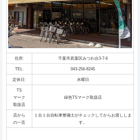
組合員ページ
ホーム
サイトマップ
住所:
千葉市若葉区みつわ台3-7-6
TEL:
043-256-8245
定休日:
水曜日
TS
マーク
緑色TSマーク取扱店
取扱店
店から
１台１台自転車整備士がチェックしてからお渡ししま
の一言
す。