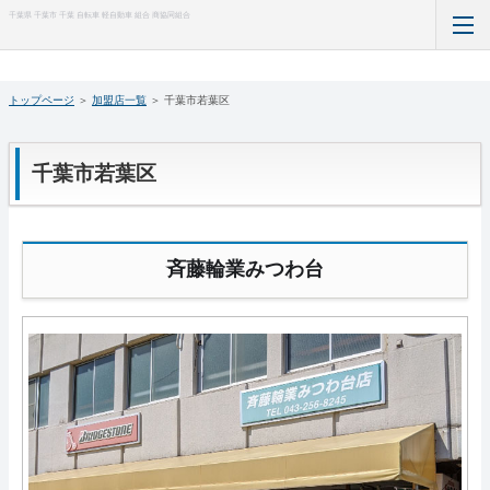
千葉県 千葉市 千葉 自転車 軽自動車 組合 商協同組合
TOP
トップページ
＞
加盟店一覧
＞
千葉市若葉区
お知らせ
千葉市若葉区
加盟店一覧
防犯登録のQ&A
斉藤輪業みつわ台
TSマーク付帯保険
自転車点検ガイド
サイクリングガイド
組織概要