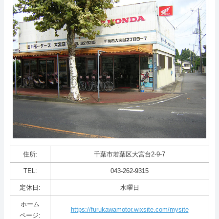
住所:
千葉市若葉区大宮台2-9-7
TEL:
043-262-9315
定休日:
水曜日
ホーム
https://furukawamotor.wixsite.com/mysite
ページ: