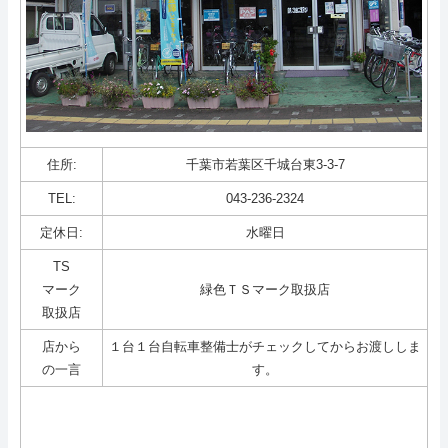
住所:
千葉市若葉区千城台東3-3-7
TEL:
043-236-2324
定休日:
水曜日
TS
マーク
緑色ＴＳマーク取扱店
取扱店
店から
１台１台自転車整備士がチェックしてからお渡ししま
の一言
す。