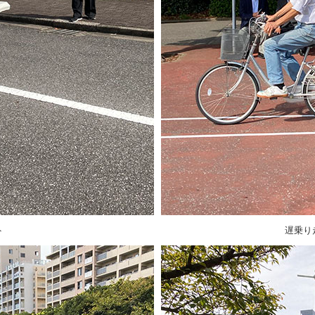
ト
遅乗り