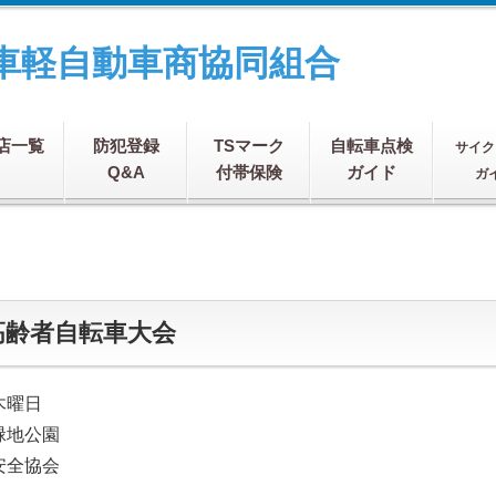
車軽自動車商協同組合
店一覧
防犯登録
TSマーク
自転車点検
サイク
Q&A
付帯保険
ガイド
ガ
高齢者自転車大会
木曜日
緑地公園
安全協会