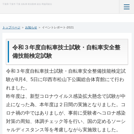
千葉県 千葉市 千葉 自転車 軽自動車 組合 商協同組合
TOP
トップページ
＞
お知らせ
＞
イベントレポート-2021
お知らせ
令和３年度自転車技士試験・自転車安全整
加盟店一覧
備技能検定試験
防犯登録のQ&A
令和３年度自転車技士試験・自転車安全整備技能検定試
験が8月4、5日に印西市松山下公園総合体育館にて行わ
TSマーク付帯保険
れました。
自転車点検ガイド
昨年度は、新型コロナウイルス感染拡大懸念で試験が中
止になった為、本年度は２日間の実施となりました。コ
サイクリングガイド
ロナ禍の中ではありましが、事前に受験者へコロナ感染
対策の周知、体調チェック等を行い、国の定めるソーシ
組織概要
ャルディスタンス等を考慮しながら実施致しました。