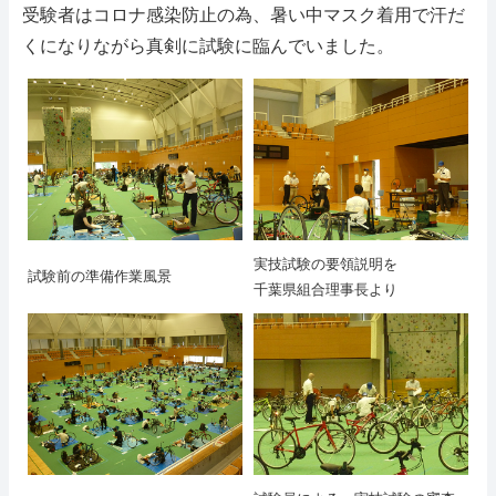
受験者はコロナ感染防止の為、暑い中マスク着用で汗だ
組合員ページ
くになりながら真剣に試験に臨んでいました。
ホーム
サイトマップ
実技試験の要領説明を
試験前の準備作業風景
千葉県組合理事長より