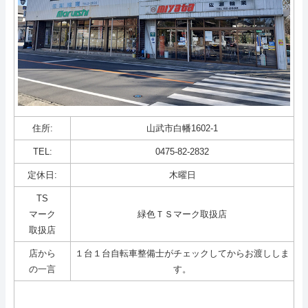
組合員ページ
ホーム
サイトマップ
住所:
山武市白幡1602-1
TEL:
0475-82-2832
定休日:
木曜日
TS
マーク
緑色ＴＳマーク取扱店
取扱店
店から
１台１台自転車整備士がチェックしてからお渡ししま
の一言
す。