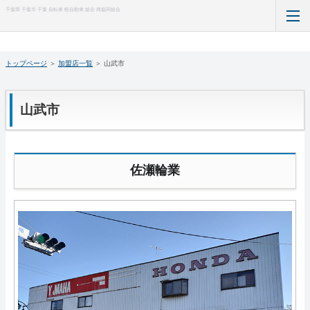
千葉県 千葉市 千葉 自転車 軽自動車 組合 商協同組合
TOP
トップページ
＞
加盟店一覧
＞
山武市
お知らせ
山武市
加盟店一覧
防犯登録のQ&A
佐瀬輪業
TSマーク付帯保険
自転車点検ガイド
サイクリングガイド
組織概要